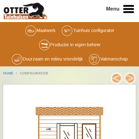
Menu
Maatwerk
Tuinhuis configurator
Productie in eigen beheer
Duurzaam en milieu vriendelijk
Vakmanschap
HOME
/
CONFIGURATOR