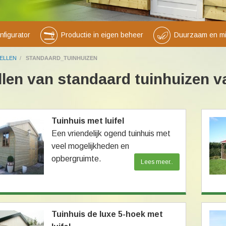
nfigurator
Productie in eigen beheer
Duurzaam en mili
ELLEN
/
STANDAARD_TUINHUIZEN
len van standaard tuinhuizen v
Tuinhuis met luifel
Een vriendelijk ogend tuinhuis met
veel mogelijkheden en
opbergruimte.
Lees meer..
Tuinhuis de luxe 5-hoek met