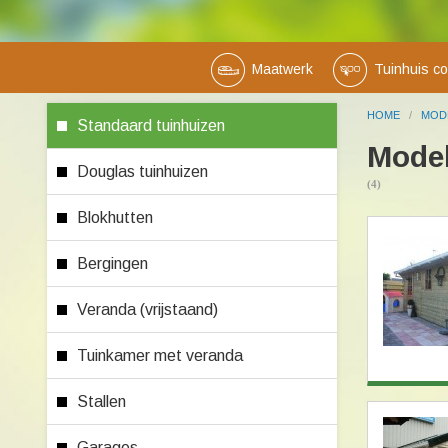
Maatwerk
Tuinhuis co
HOME
/
MOD
Standaard tuinhuizen
Model
Douglas tuinhuizen
(4)
Blokhutten
Bergingen
Veranda (vrijstaand)
Tuinkamer met veranda
Stallen
Garages