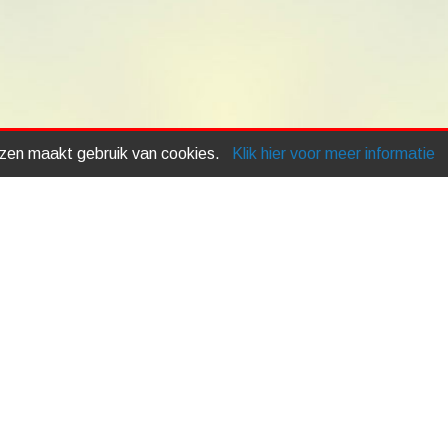
izen maakt gebruik van cookies.
Klik hier voor meer informatie
Maatwerk
Montage
Informatie
Otter Tuinhuis Projecten
Schroeffundering
Betalingsvoorwaarden
Algemene voorwaarden
Contact
Route en openingstijden