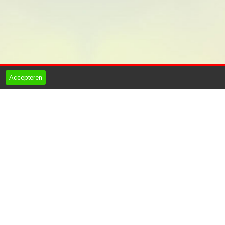
Accepteren
Otter Tuinhuizen
Fazantendreef 17-19
8251 JR
Dronten
Tel
06-44147015
info@ottertuinhuizen.nl