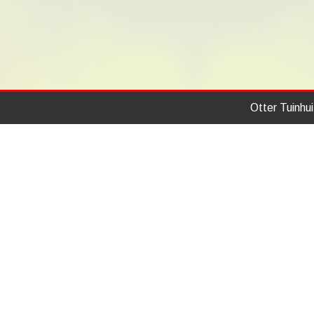
Otter Tuinhu
Home
Modellen
Over ons
Standaard tuinhuizen
Aanbiedingen
Douglas tuinhuizen
Bedrijfsfilm
Blokhutten
Prijslijst
Bergingen
Brochure Otter Tuinhuizen
Veranda (vrijstaand)
Tuinkamer met veranda
Stallen
Garages
Speciale modellen