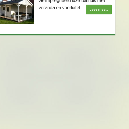
Geïmpregneerd luxe tuinhuis met
veranda en voorluifel.
Lees meer..