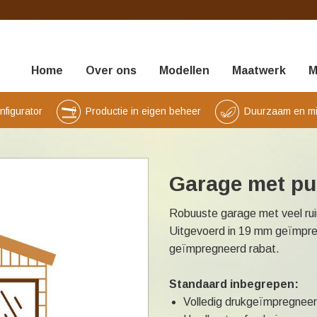
Home
Over ons
Modellen
Maatwerk
M
nfigurator
Productie in eigen beheer
Duurzaam en mili
Garage met p
Robuuste garage met veel ru
Uitgevoerd in 19 mm geïmpre
geïmpregneerd rabat.
Standaard inbegrepen:
Volledig drukgeïmpregneer