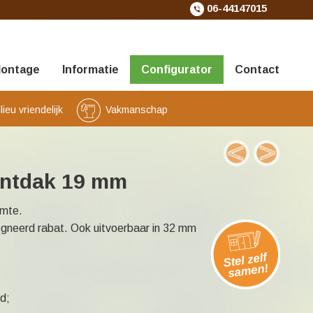
06-44147015
ontage
Informatie
Configurator
Contact
eu vriendelijk
Vakmanschap
untdak 19 mm
imte.
gneerd rabat. Ook uitvoerbaar in 32 mm
d;