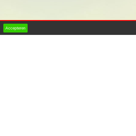
Accepteren
Otter Tuinhuizen
Fazantendreef 17-19
8251 JR
Dronten
Tel
06-44147015
info@ottertuinhuizen.nl