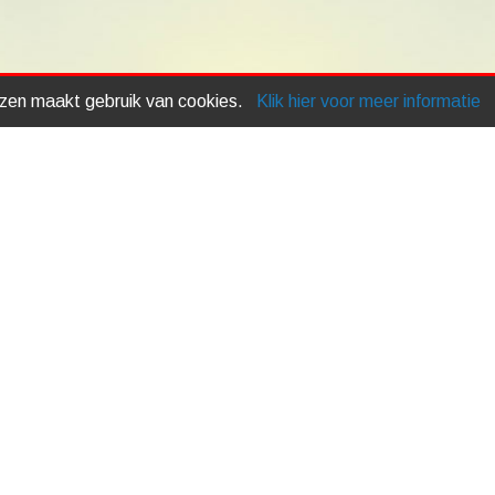
izen maakt gebruik van cookies.
Klik hier voor meer informatie
Maatwerk
Montage
Informatie
Otter Tuinhuis Projecten
Schroeffundering
Betalingsvoorwaarden
Algemene voorwaarden
Contact
Route en openingstijden