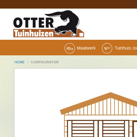
Maatwerk
Tuinhuis co
HOME
/
CONFIGURATOR