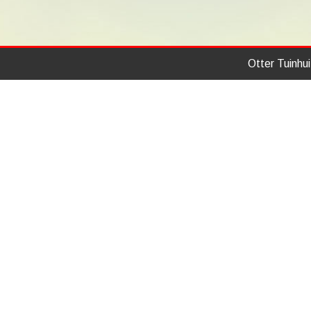
Otter Tuinhu
Home
Modellen
Over ons
Standaard tuinhuizen
Aanbiedingen
Douglas tuinhuizen
Bedrijfsfilm
Blokhutten
Prijslijst
Bergingen
Brochure Otter Tuinhuizen
Veranda (vrijstaand)
Tuinkamer met veranda
Stallen
Garages
Speciale modellen
Stel zelf je