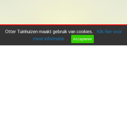
Otter Tuinhuizen maakt gebruik van cookies.
Klik hier voor
meer informatie
Accepteren
Bel ons
Mail ons
Stel zelf je
tuinhuis samen!
Copyright © 2026 |
Endless CMS
Versie 4.17 |
Privacy