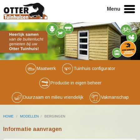
Menu
Maatwerk
Tuinhuis configurator
Productie in eigen beheer
Duurzaam en milieu vriendelijk
Vakmanschap
HOME
/
MODELLEN
/
BERGINGEN
Informatie aanvragen