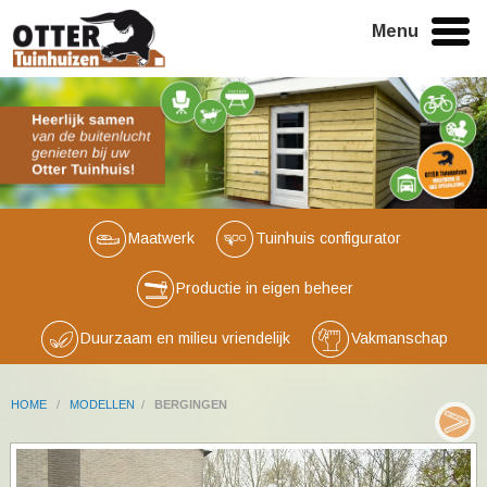
Menu
Maatwerk
Tuinhuis configurator
Productie in eigen beheer
Duurzaam en milieu vriendelijk
Vakmanschap
HOME
/
MODELLEN
/
BERGINGEN