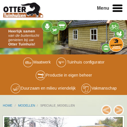
Menu
Maatwerk
Tuinhuis configurator
Productie in eigen beheer
Duurzaam en milieu vriendelijk
Vakmanschap
HOME
/
MODELLEN
/
SPECIALE_MODELLEN